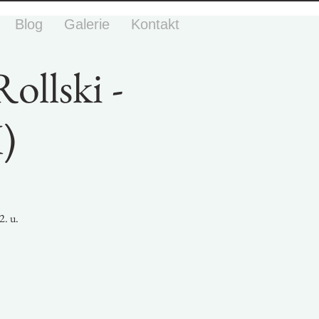
Blog
Galerie
Kontakt
ollski -
)
2. u.