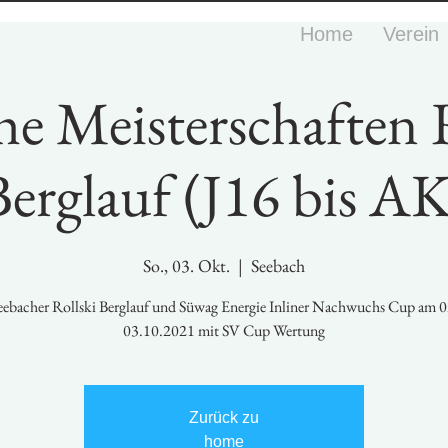
Home
Verein
e Meisterschaften R
Berglauf (J16 bis AK
So., 03. Okt.
  |  
Seebach
eebacher Rollski Berglauf und Süwag Energie Inliner Nachwuchs Cup am 0
03.10.2021 mit SV Cup Wertung
Zurück zu
home