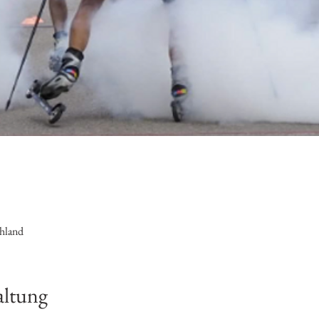
hland
altung