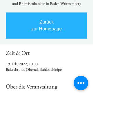
und Raiffeisenbanken in Baden-Württemberg
Zurück
zur Homepage
Zeit & Ort
19. Feb. 2022, 10:00
Baiersbronn-Obertal, Buhlbachloipe
Über die Veranstaltung
Hier findet Ihr 
Details
 zur Veranstaltung und das 
Formular zur Anmeldung
 (download), sowie die 
Startliste
.
Diese Veranstaltung teilen