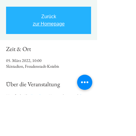
Zurück
zur Homepage
Zeit & Ort
05. März 2022, 10:00
Skistadion, Freudenstadt-Kniebis
Über die Veranstaltung
Hier findet Ihr 
Details
 zur Veranstaltung und 
die 
Startliste
 - sowie: BITTE BEACHTEN ein 
Formular zum COVID konformen check-in
Diese Veranstaltung teilen