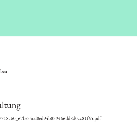
oben
altung
/ugd/718c60_67be34cd8ed94b839466dd8d0cc81f65.pdf