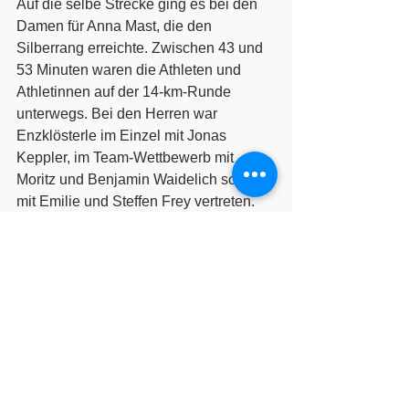
Auf die selbe Strecke ging es bei den 
Damen für Anna Mast, die den 
Silberrang erreichte. Zwischen 43 und 
53 Minuten waren die Athleten und 
Athletinnen auf der 14-km-Runde 
unterwegs. Bei den Herren war 
Enzklösterle im Einzel mit Jonas 
Keppler, im Team-Wettbewerb mit 
Moritz und Benjamin Waidelich sowie 
mit Emilie und Steffen Frey vertreten. 
Anstrengende 21,5-Kilometer Laufen 
und/oder Rad fahren, zum Teil unter 
einer Stunde, wurden auch hier mit 
guten Platzierungen honoriert. Die 
guten Einzelleistungen brachten dem 
SC Enzklösterle am Ende auch noch 
den Mannschaftspokal ein, was das 
gute Gesamtergebnis nochmals 
unterstreicht. Die Ergebnisse im 