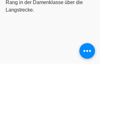
Rang in der Damenklasse über die 
Langstrecke. 
Melissa wird Vize bei den Damen
Arne Luz erreichte mit Rang 3 in der 
Juniorenklasse über die 10km- Distanz 
noch einen der begehrten Plätze auf 
dem Podest.