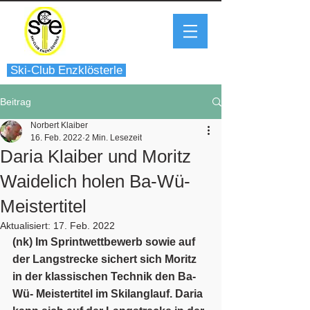
Ski-Club Enzklösterle
Beitrag
Norbert Klaiber
16. Feb. 2022
2 Min. Lesezeit
Daria Klaiber und Moritz
Waidelich holen Ba-Wü-
Meistertitel
Aktualisiert:
17. Feb. 2022
(nk) Im Sprintwettbewerb sowie auf 
der Langstrecke sichert sich Moritz 
in der klassischen Technik den Ba-
Wü- Meistertitel im Skilanglauf. Daria 