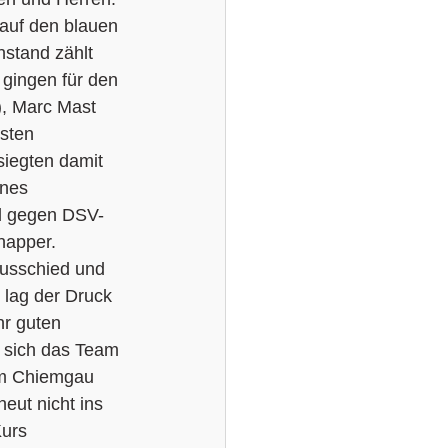
 auf den blauen 
hstand zählt 
gingen für den 
), Marc Mast 
sten 
siegten damit 
nes 
nd gegen DSV-
napper. 
ausschied und 
lag der Druck 
hr guten 
e sich das Team 
am Chiemgau 
eut nicht ins 
urs 