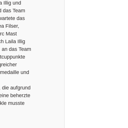
 Illig und 
nd das Team 
wartete das 
 Filser, 
rc Mast 
Laila Illig 
eg an das Team 
tcuppunkte 
reicher 
medaille und 
 die aufgrund 
eine beherzte 
ckle musste 