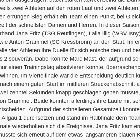
ils zwei Athleten auf den roten Lauf und zwei Athleten
den errungen Sieg erhält ein Team einen Punkt, bei Gleic
it der schnellsten Damen und Herren. In dieser Saison 
and Jana Fritz (TSG Reutlingen), Laila Illig (WSV Isny
owie Anton Grammel (SC Kressbronn) an den Start. Im er
le vier Athleten ihre Duelle für sich entscheiden und be
 2 souverän. Dabei konnte Marc Mast, der aufgrund sei
ur einen Trainingstag absolvieren konnte, überrasche
ewinnen. Im Viertelfinale war die Entscheidung deutlich k
nach einem guten Start im mittleren Streckenabschnitt 
zwei zehntel Sekunden knapp geschlagen geben musste, 
Anton Grammel. Beide konnten allerdings ihre Läufe mit se
entscheiden. Aufgrund der schnelleren Gesamtzeit konnt
Allgäu 1 durchsetzen und stand im Halbfinale dem Te
nale wiederholten sich die Ereignisse. Jana Fritz kam ern
musste sich erneut auf dem etwas langsameren blauen K