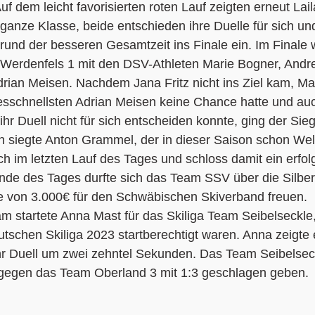
 dem leicht favorisierten roten Lauf zeigten erneut Laila
ganze Klasse, beide entschieden ihre Duelle für sich u
und der besseren Gesamtzeit ins Finale ein. Im Finale 
Werdenfels 1 mit den DSV-Athleten Marie Bogner, Andrea
rian Meisen. Nachdem Jana Fritz nicht ins Ziel kam, Ma
schnellsten Adrian Meisen keine Chance hatte und auch 
ihr Duell nicht für sich entscheiden konnte, ging der Si
 siegte Anton Grammel, der in dieser Saison schon Wel
 im letzten Lauf des Tages und schloss damit ein erfolg
de des Tages durfte sich das Team SSV über die Silber
he von 3.000€ für den Schwäbischen Skiverband freuen.
startete Anna Mast für das Skiliga Team Seibelseckle,
schen Skiliga 2023 startberechtigt waren. Anna zeigte 
 ihr Duell um zwei zehntel Sekunden. Das Team Seibelse
l gegen das Team Oberland 3 mit 1:3 geschlagen geben.