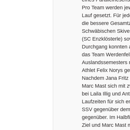
Pro Team werden jewe
Lauf gesetzt. Für je
die bessere Gesamtze
Schwäbischen Skiverb
(SC Enzklösterle) s
Durchgang konnten al
das Team Werdenfels
Auslandssemesters n
Athlet Felix Norys g
Nachdem Jana Fritz 
Marc Mast sich mit 
bei Laila Illig und 
Laufzeiten für sich 
SSV gegenüber dem 
gegenüber. Im Halbfi
Ziel und Marc Mast 