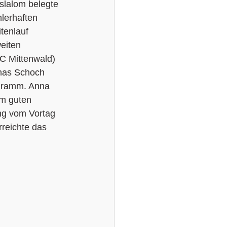
lalom belegte 
lerhaften 
tenlauf 
eiten 
C Mittenwald) 
nas Schoch 
gramm. Anna 
em guten 
ng vom Vortag 
rreichte das 