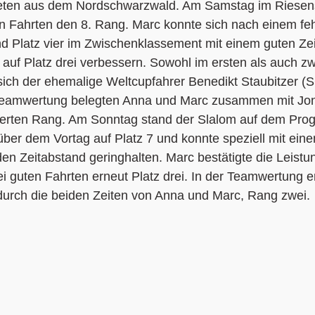
leten aus dem Nordschwarzwald. Am Samstag im Riesens
n Fahrten den 8. Rang. Marc konnte sich nach einem feh
d Platz vier im Zwischenklassement mit einem guten Zei
) auf Platz drei verbessern. Sowohl im ersten als auch zw
ich der ehemalige Weltcupfahrer Benedikt Staubitzer (S
r Teamwertung belegten Anna und Marc zusammen mit Jo
ierten Rang. Am Sonntag stand der Slalom auf dem Pro
über dem Vortag auf Platz 7 und konnte speziell mit ein
n Zeitabstand geringhalten. Marc bestätigte die Leistu
ei guten Fahrten erneut Platz drei. In der Teamwertung e
durch die beiden Zeiten von Anna und Marc, Rang zwei.