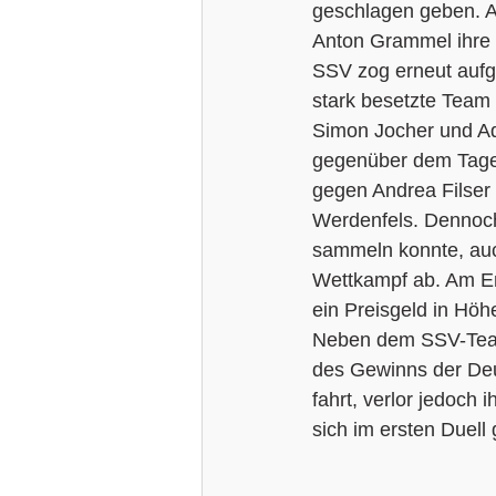
geschlagen geben. Auf
Anton Grammel ihre 
SSV zog erneut aufgr
stark besetzte Team 
Simon Jocher und Ad
gegenüber dem Tages
gegen Andrea Filser 
Werdenfels. Dennoch
sammeln konnte, auch
Wettkampf ab. Am En
ein Preisgeld in Hö
Neben dem SSV-Team 
des Gewinns der Deut
fahrt, verlor jedoch
sich im ersten Duel